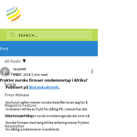
Post
All Posts
terje948
All Posts
Feb 7, 2018
1 min read
Frykter norske firmaer omdømmetap i Afrika?
Article
Publisert på 
Bistandsaktuelt
.
Press Release
Norfund-sjefen mener norske bedrifter kvier seg for å 
Magazine Feature
investere i Afrika av frykt for dårlig PR. Likevel har det 
News reporting
aldri før vært så stor norsk investeringsvilje der som nå. 
Norske firmaer med lang Afrika-erfaring mener frykten 
Newsletter
for dårlig omdømme er overdrevet.