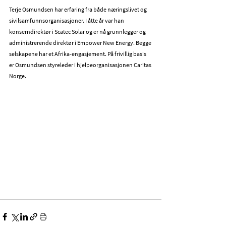
Terje Osmundsen har erfaring fra både næringslivet og 
sivilsamfunnsorganisasjoner. I åtte år var han 
konserndirektør i Scatec Solar og er nå grunnlegger og 
administrerende direktør i Empower New Energy. Begge 
selskapene har et Afrika-engasjement. På frivillig basis 
er Osmundsen styreleder i hjelpeorganisasjonen Caritas 
Norge.