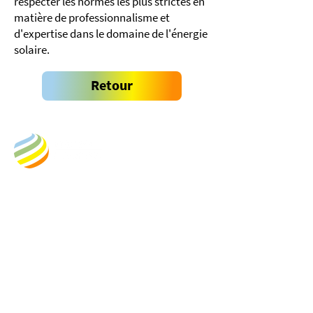
respecter les normes les plus strictes en
matière de professionnalisme et
d'expertise dans le domaine de l'énergie
solaire.
Retour
Business Address:
Empower New Energy
Kongens Gate 6
0153 Oslo
Norway
​Org.nr.:920 592 481
Postal Address: